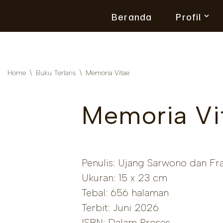
Beranda
Profil
Skip
to
content
Home
\
Buku Terlaris
\
Memoria Vitae
Memoria Vi
Penulis: Ujang Sarwono dan Fra
Ukuran: 15 x 23 cm
Tebal: 656 halaman
Terbit: Juni 2026
ISBN: Dalam Proses