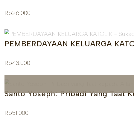
Rp
26.000
PEMBERDAYAAN KELUARGA KATOLIK 
Rp
43.000
Santo Yoseph: Pribadi Yang Taat K
Rp
51.000