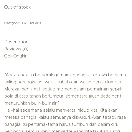
Out of stock
Category:
Buku Terlaris
Description
Reviews (0)
Cek Ongkir
“Anak-anak itu bersorak gembira, bahagia. Tertawa bersama,
saling berangkulan; walau tubuh dan wajah penuh lumpur.
Mereka menikmati setiap momen dalam permainan sepak
bola di atas tanah berlumpur, sementara awan tiada henti
menurunkan bulir-bulir air.”
Hal-hal sederhana selalu menyertai hidup kita. Kita akan
merasa bahagia, kalau semuanya disyukuri. Akan tetapi, rasa
bahagia itu pertama-tama harus tumbuh dari dalam diri.
Sehingga, semua yang menyertai, yang kita lakukan, yang