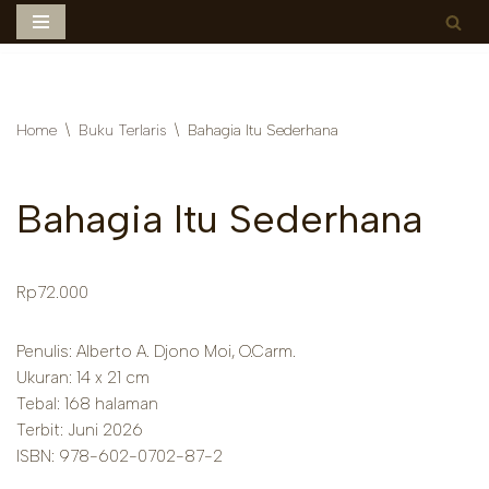
Skip
to
content
Home
\
Buku Terlaris
\
Bahagia Itu Sederhana
Bahagia Itu Sederhana
Rp
72.000
Penulis: Alberto A. Djono Moi, O.Carm.
Ukuran: 14 x 21 cm
Tebal: 168 halaman
Terbit: Juni 2026
ISBN: 978-602-0702-87-2