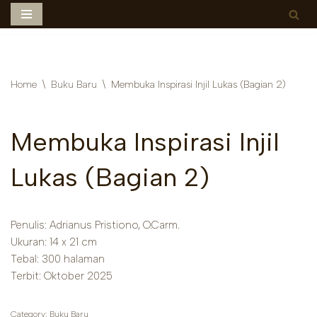
Skip
to
content
Home
\
Buku Baru
\
Membuka Inspirasi Injil Lukas (Bagian 2)
Membuka Inspirasi Injil
Lukas (Bagian 2)
Penulis: Adrianus Pristiono, O.Carm.
Ukuran: 14 x 21 cm
Tebal: 300 halaman
Terbit: Oktober 2025
Category:
Buku Baru