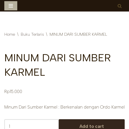
Skip
to
content
Home
\
Buku Terlaris
\
MINUM DARI SUMBER KARMEL
MINUM DARI SUMBER
KARMEL
Rp
15.000
Minum Dari Sumber Karmel : Berkenalan dengan Ordo Karmel
Add to cart